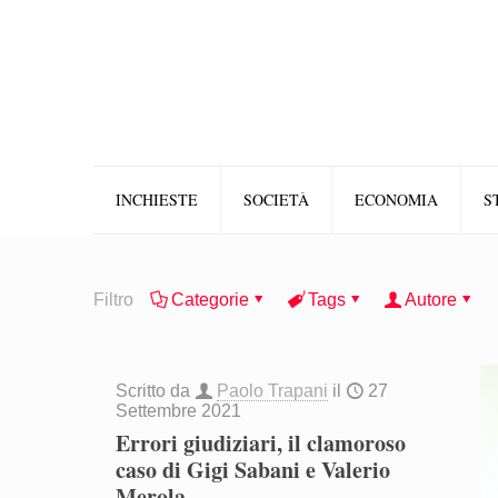
INCHIESTE
SOCIETÀ
ECONOMIA
S
Filtro
Categorie
Tags
Autore
Scritto da
Paolo Trapani
il
27
Settembre 2021
Errori giudiziari, il clamoroso
caso di Gigi Sabani e Valerio
Merola