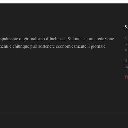
S
V
cipalmente di giornalismo d’inchiesta. Si fonda su una redazione
(
omenti e chiunque può sostenere economicamente il giornale.
P
Il
d
P