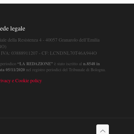
ede legale
iale della Resistenza 4 - 40057 Granarolo dell’Emilia
BO)
. IVA: 03888911207 - CF: LCNDNL70T46A944O
“LA REDAZIONE”
n.8548 in
 periodico
è stato iscritto al
ata 05/11/2020
nel registro periodici del Tribunale di Bologna.
rivacy e Cookie policy