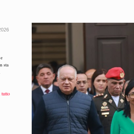
 2026
 e
n sta
a
 tutto