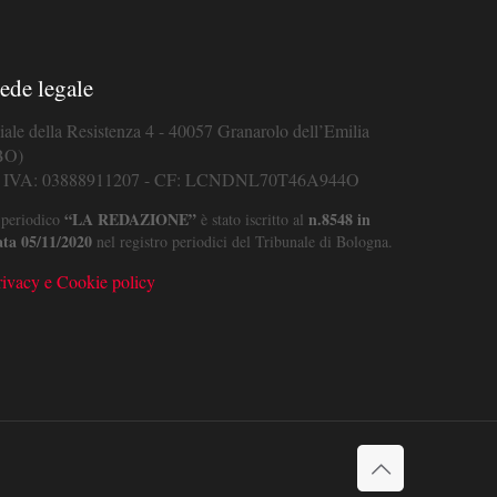
ede legale
iale della Resistenza 4 - 40057 Granarolo dell’Emilia
BO)
. IVA: 03888911207 - CF: LCNDNL70T46A944O
“LA REDAZIONE”
n.8548 in
 periodico
è stato iscritto al
ata 05/11/2020
nel registro periodici del Tribunale di Bologna.
rivacy e Cookie policy