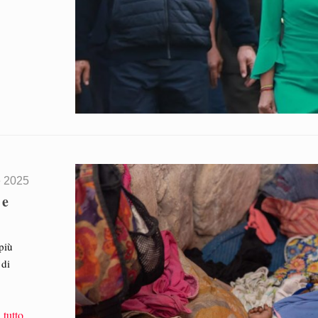
e 2025
 e
più
 di
 tutto