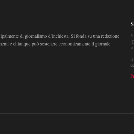
S
V
cipalmente di giornalismo d’inchiesta. Si fonda su una redazione
(
omenti e chiunque può sostenere economicamente il giornale.
P
Il
d
P