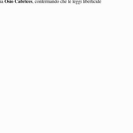
Osío Cabrices
nua
, confermando che le leggi liberticide