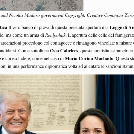
mo and Nicolas Maduro government Copyright: Creative Commons Zero
tica
Legge di Am
Il vero banco di prova di questa presunta apertura è la
nale, ma come un’arma di
Realpolitik
. L’apertura delle celle del famigera
carcerazioni procedono col contagocce e rimangono vincolate a misure ca
Osío Cabrices
candidarsi. Come sottolinea
, questa amnistia asimmetrica 
María Corina Machado
re e chi escludere, come nel caso di
. Questa st
ioni in una performance diplomatica volta ad allentare le sanzioni statunite