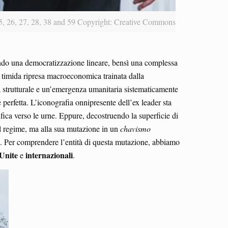
25, 26, 27, 28, 38 and 59 Copyright: Creative Commons
ndo una democratizzazione lineare, bensì una complessa
a timida ripresa macroeconomica trainata dalla
ra strutturale e un’emergenza umanitaria sistematicamente
perfetta. L’iconografia onnipresente dell’ex leader sta
fica verso le urne. Eppure, decostruendo la superficie di
del regime, ma alla sua mutazione in un
chavismo
ali. Per comprendere l’entità di questa mutazione, abbiamo
Unite
internazionali
e
.