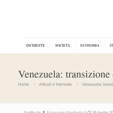
INCHIESTE
SOCIETÀ
ECONOMIA
S
Venezuela: transizion
Home
Articoli e Interviste
Venezuela: trans
Scritto da
Emanuele Manfredo
il
26 Aprile 2