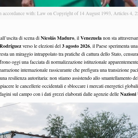
in accordance with: Law on Copyright of 14 August 1993, Articles 4, 
Nicolás Maduro
Venezuela
all’uscita di scena di
, il
non sta attraversa
 Rodríguez
3 agosto 2026
verso le elezioni del
, il Paese sperimenta un
resta un miraggio intrappolato tra pratiche di cattura dello Stato, censu
frono oggi una facciata di normalizzazione istituzionale apparentemente 
narrazione internazionale rassicurante che prefigura una transizione paci
e una resilienza autoritaria: non stiamo assistendo allo smantellamento 
mpiacere le cancellerie occidentali e sbloccare i mercati energetici glob
Nazioni 
dagini sul campo con i dati grezzi elaborati dalle agenzie delle