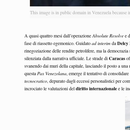
This image is in public domain in Venezuela because 
A quasi quattro mesi dall’operazione
Absolute Resolve
e d
Delcy
fase di riassetto egemonico. Guidato
ad interim
da
rinegoziazione delle rendite petrolifere, ma la democrazia 
Caracas
silenziata dalla narrativa ufficiale. Le strade di
of
svanendo dai muri della capitale, lasciando il posto a una 
questa
Pax Venezolana
, emerge il tentativo di consolidar
tecnocratico
, depurato dagli eccessi personalistici per co
diritto internazionale
incrociato le valutazioni del
e le in