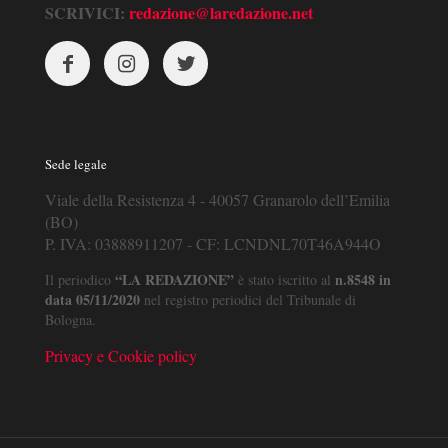
SCRIVICI:
redazione@laredazione.net
Sede legale
Viale della Resistenza 4 - 40057 Granarolo dell’Emilia
(BO)
P. IVA: 03888911207 - CF: LCNDNL70T46A944O
“LA REDAZIONE”
n.8548 in
Il periodico
è stato iscritto al
data 05/11/2020
nel registro periodici del Tribunale di
Bologna.
Privacy e Cookie policy