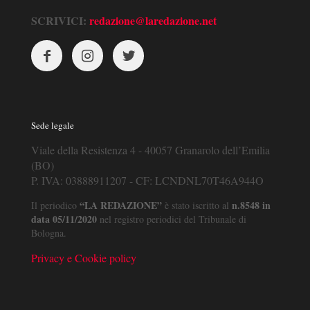
SCRIVICI:
redazione@laredazione.net
Sede legale
Viale della Resistenza 4 - 40057 Granarolo dell’Emilia
(BO)
P. IVA: 03888911207 - CF: LCNDNL70T46A944O
“LA REDAZIONE”
n.8548 in
Il periodico
è stato iscritto al
data 05/11/2020
nel registro periodici del Tribunale di
Bologna.
Privacy e Cookie policy