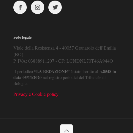
Sede legale
Viale della Resistenza 4 - 40057 Granarolo dell’Emilia
(BO)
P. IVA: 03888911207 - CF: LCNDNL70T46A944O
“LA REDAZIONE”
n.8548 in
Il periodico
è stato iscritto al
data 05/11/2020
nel registro periodici del Tribunale di
Bologna.
Privacy e Cookie policy