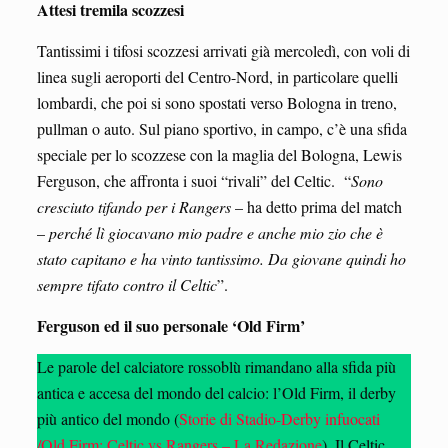
Attesi tremila scozzesi
Tantissimi i tifosi scozzesi arrivati già mercoledì, con voli di
linea sugli aeroporti del Centro-Nord, in particolare quelli
lombardi, che poi si sono spostati verso Bologna in treno,
pullman o auto. Sul piano sportivo, in campo, c’è una sfida
speciale per lo scozzese con la maglia del Bologna, Lewis
Ferguson, che affronta i suoi “rivali” del Celtic. “
Sono
cresciuto tifando per i Rangers
– ha detto prima del match
–
perché lì giocavano mio padre e anche mio zio che è
stato capitano e ha vinto tantissimo. Da giovane quindi ho
sempre tifato contro il Celtic
”.
Ferguson ed il suo personale ‘Old Firm’
Le parole del calciatore rossoblù rimandano alla sfida più
antica e accesa del mondo del calcio: l’Old Firm, il derby
più antico del mondo (
Storie di Stadio-Derby infuocati
/Old Firm: Celtic vs Rangers – La Redazione
). Il Celtic