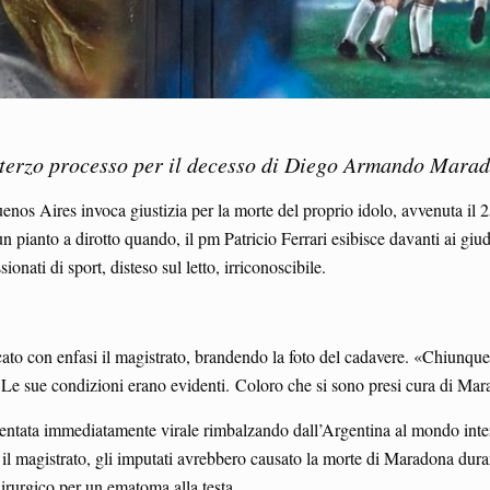
l terzo processo per il decesso di Diego Armando Mara
Buenos Aires invoca giustizia per la morte del proprio idolo, avvenuta il
un pianto a dirotto quando, il pm Patricio Ferrari esibisce davanti ai gi
ionati di sport, disteso sul letto, irriconoscibile.
to con enfasi il magistrato, brandendo la foto del cadavere. «Chiunque
e sue condizioni erano evidenti. Coloro che si sono presi cura di Mar
iventata immediatamente virale rimbalzando dall’Argentina al mondo inte
il magistrato, gli imputati avrebbero causato la morte di Maradona duran
irurgico per un ematoma alla testa.