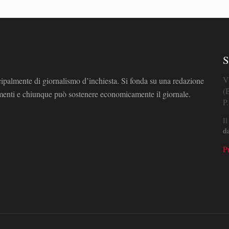
S
V
cipalmente di giornalismo d’inchiesta. Si fonda su una redazione
(
omenti e chiunque può sostenere economicamente il giornale.
P
Il
d
P