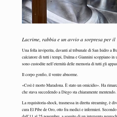
Lacrime, rabbia e un avvio a sorpresa per i
Una folla inviperita, davanti al tribunale di San Isidro a 
calciatore di tutti i tempi, Dalma e Giannini scoppiano in 
sono custodite nell’eternità delle memoria di tutti gli appass
Il corpo gonfio, il ventre abnorme.
«Così è morto Maradona. È stato un omicidio». Ha rimarca
che stava succedendo a Diego sta chiaramente mentendo. L
La requisitoria-shock, trasmessa in diretta streaming, è d
cura El Pibe de Oro, otto fra medici e infermieri. Secondo 
dall’11 al 25 novembre, a seguito di un intervento neuroch