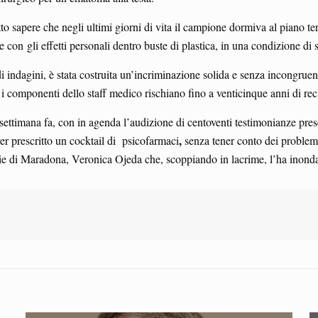
o sapere che negli ultimi giorni di vita il campione dormiva al piano ter
e con gli effetti personali dentro buste di plastica, in una condizione d
i indagini, è stata costruita un’incriminazione solida e senza incongrue
i componenti dello staff medico rischiano fino a venticinque anni di re
ettimana fa, con in agenda l’audizione di centoventi testimonianze presen
,
er prescritto un cocktail di psicofarmaci
senza tener conto dei problemi
ie di Maradona, Veronica Ojeda che, scoppiando in lacrime, l’ha inondata d