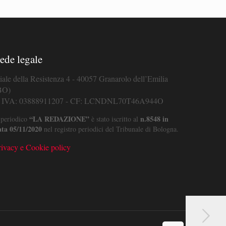
ede legale
iale della Resistenza 4 - 40057 Granarolo dell’Emilia
BO)
. IVA: 03888911207 - CF: LCNDNL70T46A944O
“LA REDAZIONE”
n.8548 in
 periodico
è stato iscritto al
ata 05/11/2020
nel registro periodici del Tribunale di Bologna.
rivacy e Cookie policy