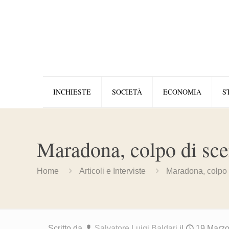
INCHIESTE
SOCIETÀ
ECONOMIA
S
Maradona, colpo di sce
Home
Articoli e Interviste
Maradona, colpo 
Scritto da
Salvatore Luigi Baldari
il
19 Marz