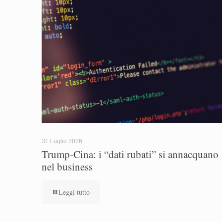
31 Luglio 2026
Trump-Cina: i “dati rubati” si annacquano
nel business
Leggi tutto