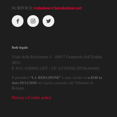
SCRIVICI:
redazione@laredazione.net
Sede legale
Viale della Resistenza 4 - 40057 Granarolo dell’Emilia
(BO)
P. IVA: 03888911207 - CF: LCNDNL70T46A944O
“LA REDAZIONE”
n.8548 in
Il periodico
è stato iscritto al
data 05/11/2020
nel registro periodici del Tribunale di
Bologna.
Privacy e Cookie policy