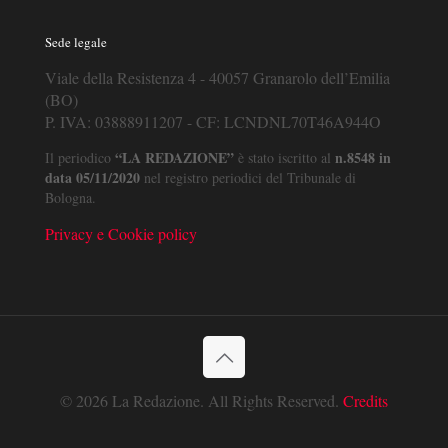
Sede legale
Viale della Resistenza 4 - 40057 Granarolo dell’Emilia
(BO)
P. IVA: 03888911207 - CF: LCNDNL70T46A944O
“LA REDAZIONE”
n.8548 in
Il periodico
è stato iscritto al
data 05/11/2020
nel registro periodici del Tribunale di
Bologna.
Privacy e Cookie policy
© 2026 La Redazione. All Rights Reserved.
Credits