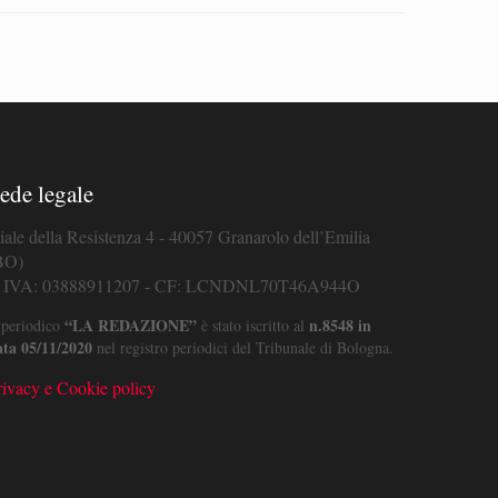
ede legale
iale della Resistenza 4 - 40057 Granarolo dell’Emilia
BO)
. IVA: 03888911207 - CF: LCNDNL70T46A944O
“LA REDAZIONE”
n.8548 in
 periodico
è stato iscritto al
ata 05/11/2020
nel registro periodici del Tribunale di Bologna.
rivacy e Cookie policy