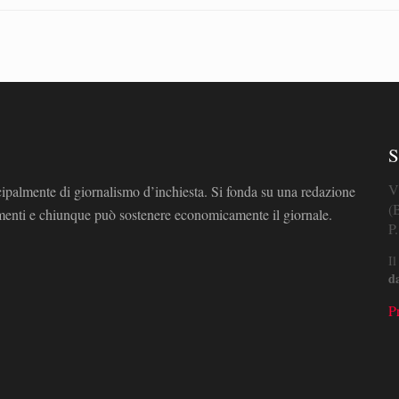
S
V
cipalmente di giornalismo d’inchiesta. Si fonda su una redazione
(
omenti e chiunque può sostenere economicamente il giornale.
P
Il
d
P