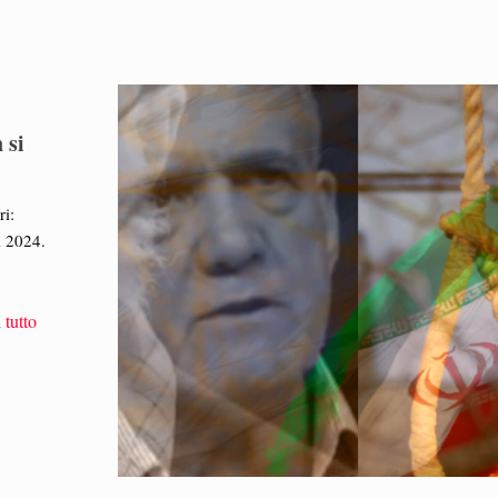
 si
ri:
l 2024.
 tutto