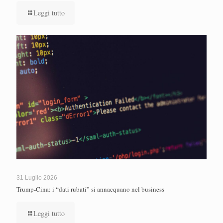
Leggi tutto
31 Luglio 2026
Trump-Cina: i “dati rubati” si annacquano nel business
Leggi tutto