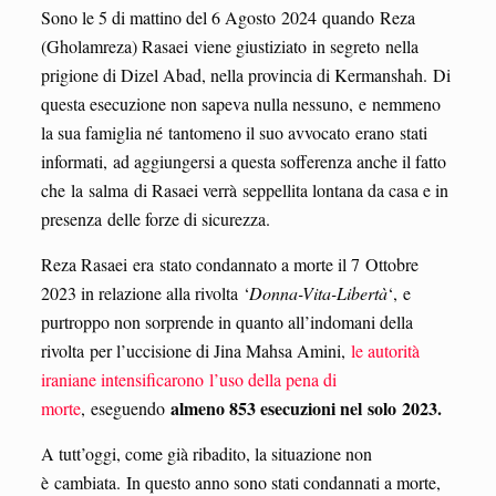
Sono le 5 di mattino del 6 Agosto 2024 quando Reza
(Gholamreza) Rasaei viene giustiziato in segreto nella
prigione di Dizel Abad, nella provincia di Kermanshah. Di
questa esecuzione non sapeva nulla nessuno, e nemmeno
la sua famiglia né tantomeno il suo avvocato erano stati
informati, ad aggiungersi a questa sofferenza anche il fatto
che la salma di Rasaei verrà seppellita lontana da casa e in
presenza delle forze di sicurezza.
Reza Rasaei era stato condannato a morte il 7 Ottobre
2023 in relazione alla rivolta ‘
Donna-Vita-L
i
bertà
‘, e
purtroppo non sorprende in quanto all’indomani della
rivolta per l’uccisione di Jina Mahsa Amini,
le autorità
iraniane intensificarono l’uso della pena di
almeno 853 esecuzioni nel
solo
2023.
morte
, eseguendo
A tutt’oggi, come già ribadito, la situazione non
è cambiata. In questo anno sono stati condannati a morte,