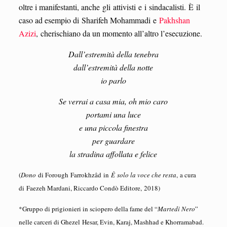
oltre i manifestanti, anche gli attivisti e i sindacalisti. È il
caso ad esempio di Sharifeh Mohammadi e
Pakhshan
Azizi
, cherischiano da un momento all’altro l’esecuzione.
Dall’estremità della tenebra
dall’estremità della notte
io parlo
Se verrai a casa mia, oh mio caro
portami una luce
e una piccola finestra
per guardare
la stradina affollata e felice
(
D
ono
di Forough Farrokhzâd in
È
solo la voce che resta
, a cura
di Faezeh Mardani, Riccardo Condò Editore, 2018)
*Gruppo di prigionieri in sciopero della fame del “
Martedì Nero
”
nelle carceri di Ghezel Hesar, Evin, Karaj, Mashhad e Khorramabad.