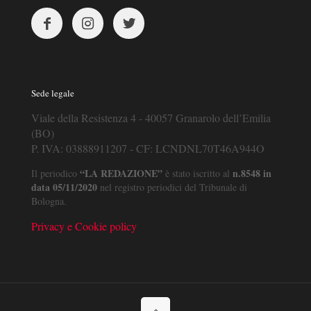
Sede legale
Viale della Resistenza 4 - 40057 Granarolo dell’Emilia
(BO)
P. IVA: 03888911207 - CF: LCNDNL70T46A944O
“LA REDAZIONE”
n.8548 in
Il periodico
è stato iscritto al
data 05/11/2020
nel registro periodici del Tribunale di
Bologna.
Privacy e Cookie policy