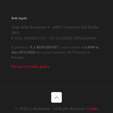
Sede legale
Viale della Resistenza 4 - 40057 Granarolo dell’Emilia
(BO)
P. IVA: 03888911207 - CF: LCNDNL70T46A944O
“LA REDAZIONE”
n.8548 in
Il periodico
è stato iscritto al
data 05/11/2020
nel registro periodici del Tribunale di
Bologna.
Privacy e Cookie policy
© 2026 La Redazione. All Rights Reserved.
Credits