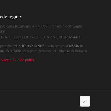
ede legale
iale della Resistenza 4 - 40057 Granarolo dell’Emilia
BO)
. IVA: 03888911207 - CF: LCNDNL70T46A944O
“LA REDAZIONE”
n.8548 in
 periodico
è stato iscritto al
ata 05/11/2020
nel registro periodici del Tribunale di Bologna.
rivacy e Cookie policy