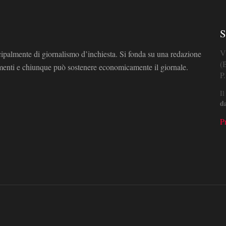
S
V
cipalmente di giornalismo d’inchiesta. Si fonda su una redazione
(
omenti e chiunque può sostenere economicamente il giornale.
P
Il
d
P