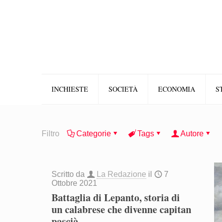
INCHIESTE
SOCIETÀ
ECONOMIA
S
Filtro
Categorie
Tags
Autore
Scritto da
La Redazione
il
7
Ottobre 2021
Battaglia di Lepanto, storia di
un calabrese che divenne capitan
pascià