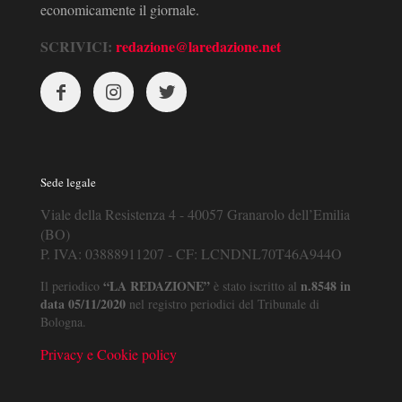
economicamente il giornale.
SCRIVICI:
redazione@laredazione.net
Sede legale
Viale della Resistenza 4 - 40057 Granarolo dell’Emilia
(BO)
P. IVA: 03888911207 - CF: LCNDNL70T46A944O
“LA REDAZIONE”
n.8548 in
Il periodico
è stato iscritto al
data 05/11/2020
nel registro periodici del Tribunale di
Bologna.
Privacy e Cookie policy