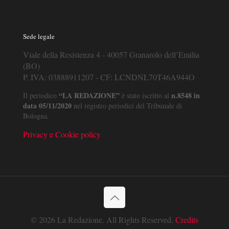
Sede legale
Viale della Resistenza 4 - 40057 Granarolo dell’Emilia
(BO)
P. IVA: 03888911207 - CF: LCNDNL70T46A944O
“LA REDAZIONE”
n.8548 in
Il periodico
è stato iscritto al
data 05/11/2020
nel registro periodici del Tribunale di
Bologna.
Privacy e Cookie policy
© 2026 La Redazione. All Rights Reserved.
Credits