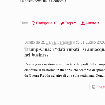
Le nostre news nella Economia
Filtro
Categorie
Tags
Autore
Scritto da
Dania Ceragioli
il
31 Luglio 202
Trump-Cina: i “dati rubati” si annacq
nel business
L’emergenza nazionale annunciata dai podi della cam
elettorale si trasforma in un consueto scambio di spion
da Guerra Fredda nel giro di una sola settimana. Donal
Leggi