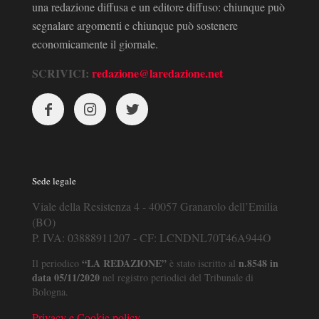
una redazione diffusa e un editore diffuso: chiunque può
segnalare argomenti e chiunque può sostenere
economicamente il giornale.
SCRIVICI:
redazione@laredazione.net
Sede legale
Viale della Resistenza 4 - 40057 Granarolo dell’Emilia
(BO)
P. IVA: 03888911207 - CF: LCNDNL70T46A944O
“LA REDAZIONE”
n.8548 in
Il periodico
è stato iscritto al
data 05/11/2020
nel registro periodici del Tribunale di
Bologna.
Privacy e Cookie policy