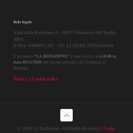
Sede legale
Viale della Resistenza 4 - 40057 Granarolo dell’Emilia
(BO)
P. IVA: 03888911207 - CF: LCNDNL70T46A944O
“LA REDAZIONE”
n.8548 in
Il periodico
è stato iscritto al
data 05/11/2020
nel registro periodici del Tribunale di
Bologna.
Privacy e Cookie policy
© 2026 La Redazione. All Rights Reserved.
Credits