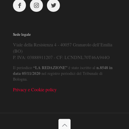
Sede legale
Viale della Resistenza 4 - 40057 Granarolo dell’Emilia
(BO)
P. IVA: 03888911207 - CF: LCNDNL70T46A944O
“LA REDAZIONE”
n.8548 in
Il periodico
è stato iscritto al
data 05/11/2020
nel registro periodici del Tribunale di
Bologna.
Privacy e Cookie policy