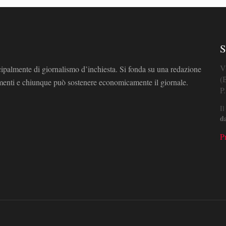
S
V
cipalmente di giornalismo d’inchiesta. Si fonda su una redazione
(
omenti e chiunque può sostenere economicamente il giornale.
P
Il
d
P