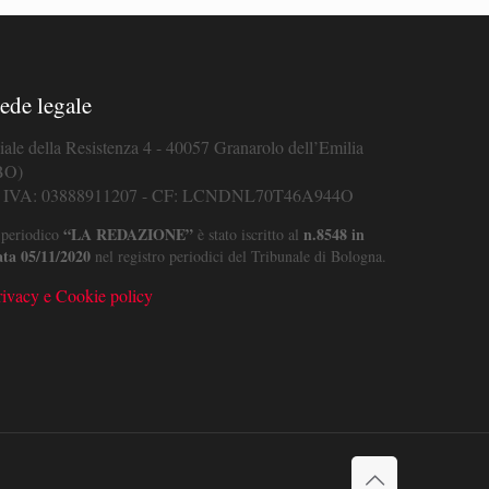
ede legale
iale della Resistenza 4 - 40057 Granarolo dell’Emilia
BO)
. IVA: 03888911207 - CF: LCNDNL70T46A944O
“LA REDAZIONE”
n.8548 in
 periodico
è stato iscritto al
ata 05/11/2020
nel registro periodici del Tribunale di Bologna.
rivacy e Cookie policy