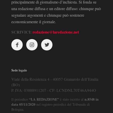
principalmente di giornalismo d’inchiesta. Si fonda su
una redazione diffusa e un editore diffuso: chiunque può
segnalare argomenti e chiunque può sostenere
economicamente il giornale.
SCRIVICI:
redazione@laredazione.net
Sede legale
Viale della Resistenza 4 - 40057 Granarolo dell’Emilia
(BO)
P. IVA: 03888911207 - CF: LCNDNL70T46A944O
“LA REDAZIONE”
n.8548 in
Il periodico
è stato iscritto al
data 05/11/2020
nel registro periodici del Tribunale di
Bologna.