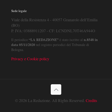
Sede legale
Viale della Resistenza 4 - 40057 Granarolo dell’Emilia
(BO)
P. IVA: 03888911207 - CF: LCNDNL70T46A944O
“LA REDAZIONE”
n.8548 in
Il periodico
è stato iscritto al
data 05/11/2020
nel registro periodici del Tribunale di
Bologna.
Privacy e Cookie policy
© 2026 La Redazione. All Rights Reserved.
Credits