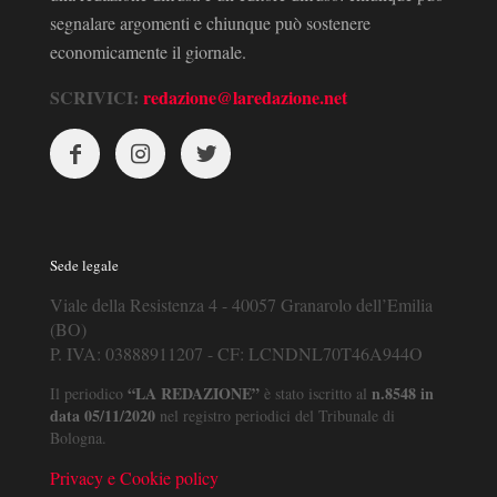
segnalare argomenti e chiunque può sostenere
economicamente il giornale.
SCRIVICI:
redazione@laredazione.net
Sede legale
Viale della Resistenza 4 - 40057 Granarolo dell’Emilia
(BO)
P. IVA: 03888911207 - CF: LCNDNL70T46A944O
“LA REDAZIONE”
n.8548 in
Il periodico
è stato iscritto al
data 05/11/2020
nel registro periodici del Tribunale di
Bologna.
Privacy e Cookie policy