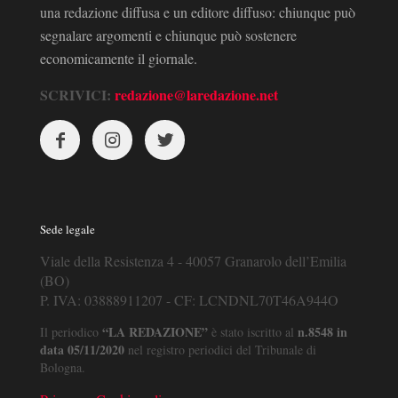
una redazione diffusa e un editore diffuso: chiunque può
segnalare argomenti e chiunque può sostenere
economicamente il giornale.
SCRIVICI:
redazione@laredazione.net
Sede legale
Viale della Resistenza 4 - 40057 Granarolo dell’Emilia
(BO)
P. IVA: 03888911207 - CF: LCNDNL70T46A944O
“LA REDAZIONE”
n.8548 in
Il periodico
è stato iscritto al
data 05/11/2020
nel registro periodici del Tribunale di
Bologna.