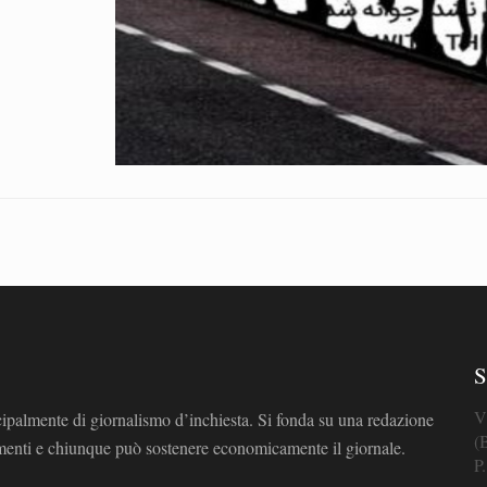
S
V
cipalmente di giornalismo d’inchiesta. Si fonda su una redazione
(
omenti e chiunque può sostenere economicamente il giornale.
P