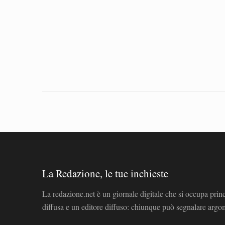
La Redazione, le tue inchieste
La redazione.net è un giornale digitale che si occupa prin
diffusa e un editore diffuso: chiunque può segnalare arg