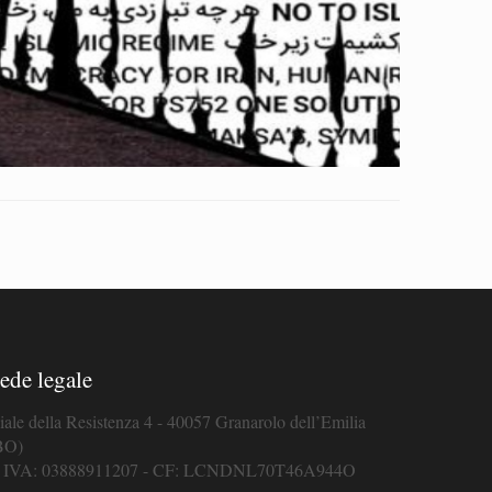
ede legale
iale della Resistenza 4 - 40057 Granarolo dell’Emilia
BO)
. IVA: 03888911207 - CF: LCNDNL70T46A944O