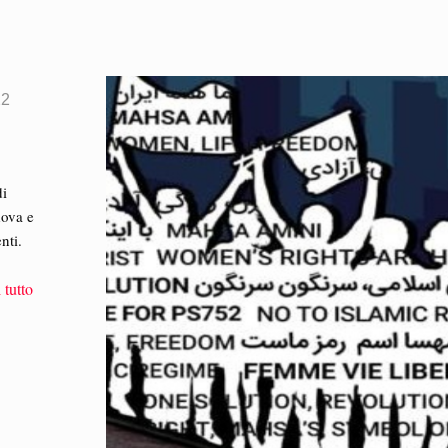
22
di
dova e
nti.
 tutto