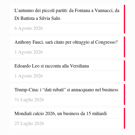
L’autunno dei piccoli partiti: da Fontana a Vannacci, da
Di Battista a Silvia Salis
6 Agosto 2026
Anthony Fauci, sarà citato per oltraggio al Congresso?
1 Agosto 2026
Edoardo Leo si racconta alla Versiliana
1 Agosto 2026
Trump-Cina: i “dati rubati” si annacquano nel business
31 Luglio 2026
Mondiali calcio 2026, un business da 15 miliardi
25 Luglio 2026