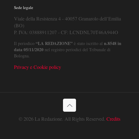
Sede legale
Viale della Resistenza 4 - 40057 Granarolo dell’Emilia
(BO)
P. IVA: 03888911207 - CF: LCNDNL70T46A944O
“LA REDAZIONE”
n.8548 in
Il periodico
è stato iscritto al
data 05/11/2020
nel registro periodici del Tribunale di
Bologna.
Privacy e Cookie policy
© 2026 La Redazione. All Rights Reserved.
Credits