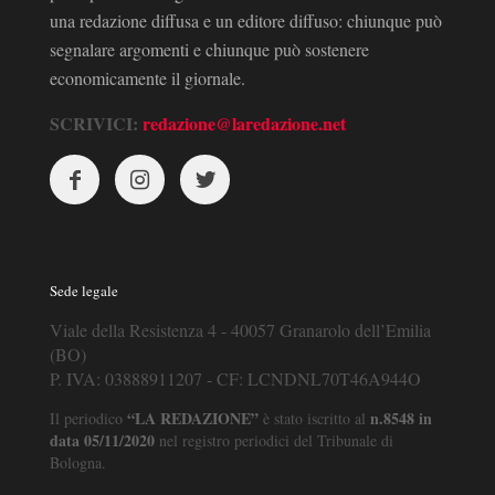
una redazione diffusa e un editore diffuso: chiunque può
segnalare argomenti e chiunque può sostenere
economicamente il giornale.
SCRIVICI:
redazione@laredazione.net
Sede legale
Viale della Resistenza 4 - 40057 Granarolo dell’Emilia
(BO)
P. IVA: 03888911207 - CF: LCNDNL70T46A944O
“LA REDAZIONE”
n.8548 in
Il periodico
è stato iscritto al
data 05/11/2020
nel registro periodici del Tribunale di
Bologna.