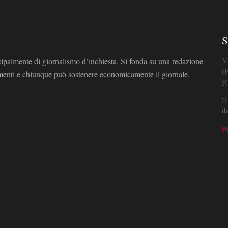
S
V
cipalmente di giornalismo d’inchiesta. Si fonda su una redazione
(
omenti e chiunque può sostenere economicamente il giornale.
P
Il
d
P