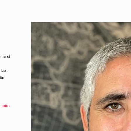
che si
lico-
ito
 tutto