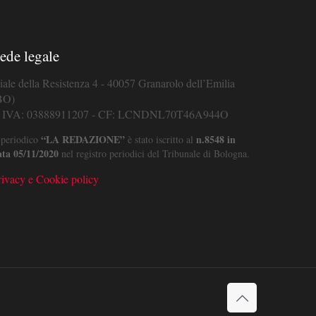
ede legale
iale della Resistenza 4 - 40057 Granarolo dell’Emilia
BO)
. IVA: 03888911207 - CF: LCNDNL70T46A944O
“LA REDAZIONE”
n.8548 in
 periodico
è stato iscritto al
ata 05/11/2020
nel registro periodici del Tribunale di Bologna.
rivacy e Cookie policy