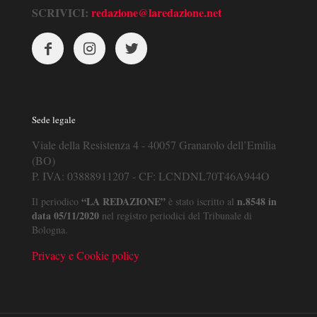
SCRIVICI:
redazione@laredazione.net
Sede legale
Viale della Resistenza 4 - 40057 Granarolo dell’Emilia
(BO)
P. IVA: 03888911207 - CF: LCNDNL70T46A944O
“LA REDAZIONE”
n.8548 in
Il periodico
è stato iscritto al
data 05/11/2020
nel registro periodici del Tribunale di
Bologna.
Privacy e Cookie policy