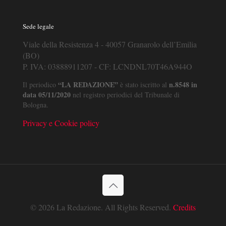
Sede legale
Viale della Resistenza 4 - 40057 Granarolo dell’Emilia
(BO)
P. IVA: 03888911207 - CF: LCNDNL70T46A944O
“LA REDAZIONE”
n.8548 in
Il periodico
è stato iscritto al
data 05/11/2020
nel registro periodici del Tribunale di
Bologna.
Privacy e Cookie policy
© 2026 La Redazione. All Rights Reserved.
Credits