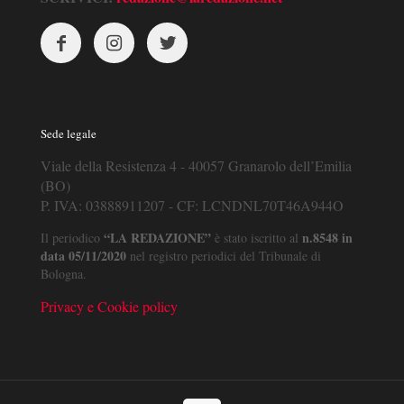
Sede legale
Viale della Resistenza 4 - 40057 Granarolo dell’Emilia
(BO)
P. IVA: 03888911207 - CF: LCNDNL70T46A944O
“LA REDAZIONE”
n.8548 in
Il periodico
è stato iscritto al
data 05/11/2020
nel registro periodici del Tribunale di
Bologna.
Privacy e Cookie policy