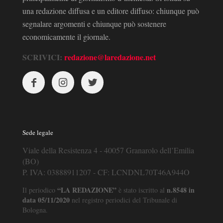
una redazione diffusa e un editore diffuso: chiunque può
segnalare argomenti e chiunque può sostenere
economicamente il giornale.
SCRIVICI:
redazione@laredazione.net
Sede legale
Viale della Resistenza 4 - 40057 Granarolo dell’Emilia
(BO)
P. IVA: 03888911207 - CF: LCNDNL70T46A944O
“LA REDAZIONE”
n.8548 in
Il periodico
è stato iscritto al
data 05/11/2020
nel registro periodici del Tribunale di
Bologna.