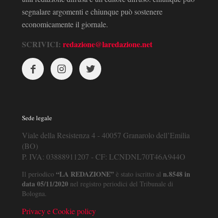
segnalare argomenti e chiunque può sostenere
economicamente il giornale.
SCRIVICI:
redazione@laredazione.net
Sede legale
Viale della Resistenza 4 - 40057 Granarolo dell’Emilia
(BO)
P. IVA: 03888911207 - CF: LCNDNL70T46A944O
“LA REDAZIONE”
n.8548 in
Il periodico
è stato iscritto al
data 05/11/2020
nel registro periodici del Tribunale di
Bologna.
Privacy e Cookie policy