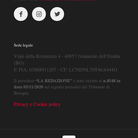
Sede legale
Viale della Resistenza 4 - 40057 Granarolo dell’Emilia
(BO)
P. IVA: 03888911207 - CF: LCNDNL70T46A944O
“LA REDAZIONE”
n.8548 in
Il periodico
è stato iscritto al
data 05/11/2020
nel registro periodici del Tribunale di
Bologna.
Privacy e Cookie policy