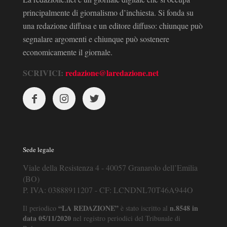
principalmente di giornalismo d’inchiesta. Si fonda su
una redazione diffusa e un editore diffuso: chiunque può
segnalare argomenti e chiunque può sostenere
economicamente il giornale.
SCRIVICI:
redazione@laredazione.net
Sede legale
Viale della Resistenza 4 - 40057 Granarolo dell’Emilia
(BO)
P. IVA: 03888911207 - CF: LCNDNL70T46A944O
“LA REDAZIONE”
n.8548 in
Il periodico
è stato iscritto al
data 05/11/2020
nel registro periodici del Tribunale di