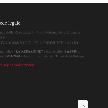
ede legale
iale della Resistenza 4 - 40057 Granarolo dell’Emilia
BO)
. IVA: 03888911207 - CF: LCNDNL70T46A944O
“LA REDAZIONE”
n.8548 in
 periodico
è stato iscritto al
ata 05/11/2020
nel registro periodici del Tribunale di Bologna.
rivacy e Cookie policy