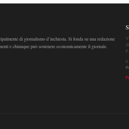
S
V
cipalmente di giornalismo d’inchiesta. Si fonda su una redazione
(
omenti e chiunque può sostenere economicamente il giornale.
P
Il
d
P