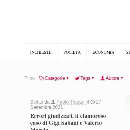
INCHIESTE
SOCIETÀ
ECONOMIA
S
Filtro
Categorie
Tags
Autore
Scritto da
Paolo Trapani
il
27
Settembre 2021
Errori giudiziari, il clamoroso
caso di Gigi Sabani e Valerio
Merola