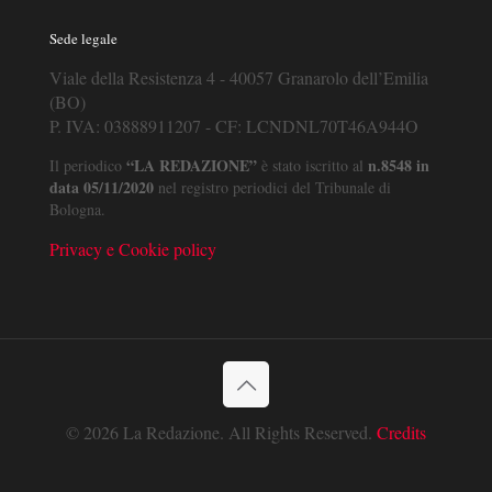
Sede legale
Viale della Resistenza 4 - 40057 Granarolo dell’Emilia
(BO)
P. IVA: 03888911207 - CF: LCNDNL70T46A944O
“LA REDAZIONE”
n.8548 in
Il periodico
è stato iscritto al
data 05/11/2020
nel registro periodici del Tribunale di
Bologna.
Privacy e Cookie policy
© 2026 La Redazione. All Rights Reserved.
Credits