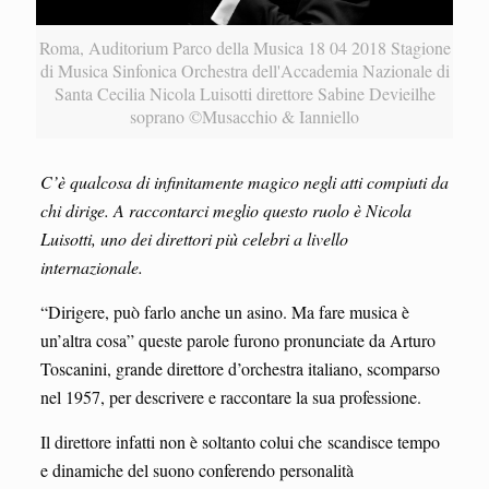
Roma, Auditorium Parco della Musica 18 04 2018 Stagione
di Musica Sinfonica Orchestra dell'Accademia Nazionale di
Santa Cecilia Nicola Luisotti direttore Sabine Devieilhe
soprano ©Musacchio & Ianniello
C’è qualcosa di infinitamente magico negli atti compiuti da
chi dirige.
A raccontarci meglio questo ruolo è Nicola
Luisotti, uno dei direttori più celebri a livello
internazionale.
“Dirigere, può farlo anche un asino. Ma fare musica è
un’altra cosa” queste parole furono pronunciate da Arturo
Toscanini, grande direttore d’orchestra italiano, scomparso
nel 1957, per descrivere e raccontare la sua professione.
Il direttore infatti non è soltanto colui che scandisce tempo
e dinamiche del suono conferendo personalità