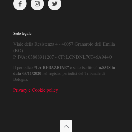
Sede legale
Viale della Resistenza 4 - 40057 Granarolo dell’Emilia
(BO)
P. IVA: 03888911207 - CF: LCNDNL70T46A944O
“LA REDAZIONE”
n.8548 in
Il periodico
è stato iscritto al
data 05/11/2020
nel registro periodici del Tribunale di
Bologna.
Privacy e Cookie policy