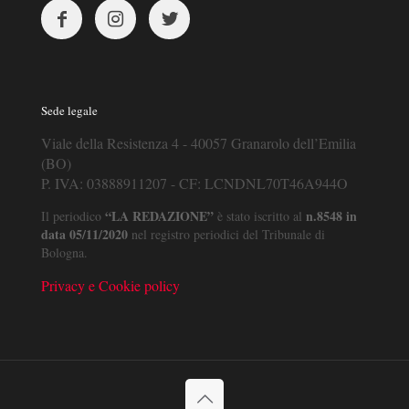
Sede legale
Viale della Resistenza 4 - 40057 Granarolo dell’Emilia
(BO)
P. IVA: 03888911207 - CF: LCNDNL70T46A944O
“LA REDAZIONE”
n.8548 in
Il periodico
è stato iscritto al
data 05/11/2020
nel registro periodici del Tribunale di
Bologna.
Privacy e Cookie policy