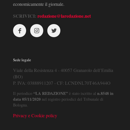
economicamente il giornale.
SCRIVICI:
redazione@laredazione.net
Sede legale
Viale della Resistenza 4 - 40057 Granarolo dell’Emilia
(BO)
P. IVA: 03888911207 - CF: LCNDNL70T46A944O
“LA REDAZIONE”
n.8548 in
Il periodico
è stato iscritto al
data 05/11/2020
nel registro periodici del Tribunale di
Bologna.
Privacy e Cookie policy