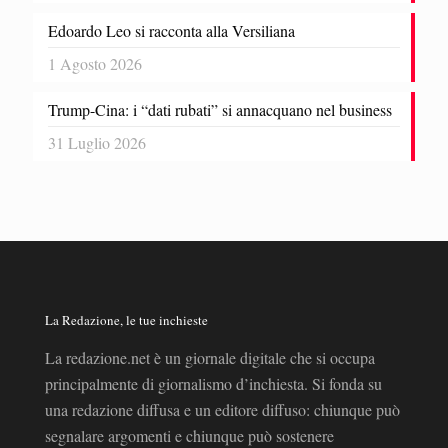
Edoardo Leo si racconta alla Versiliana
1 Agosto 2026
Trump-Cina: i “dati rubati” si annacquano nel business
31 Luglio 2026
La Redazione, le tue inchieste
La redazione.net è un giornale digitale che si occupa
principalmente di giornalismo d’inchiesta. Si fonda su
una redazione diffusa e un editore diffuso: chiunque può
segnalare argomenti e chiunque può sostenere