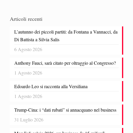
Articoli recenti
L’autunno dei piccoli partiti: da Fontana a Vannacci, da
Di Battista a Silvia Salis
6 Agosto 2026
Anthony Fauci, sarà citato per oltraggio al Congresso?
1 Agosto 2026
Edoardo Leo si racconta alla Versiliana
1 Agosto 2026
Trump-Cina: i “dati rubati” si annacquano nel business
31 Luglio 2026