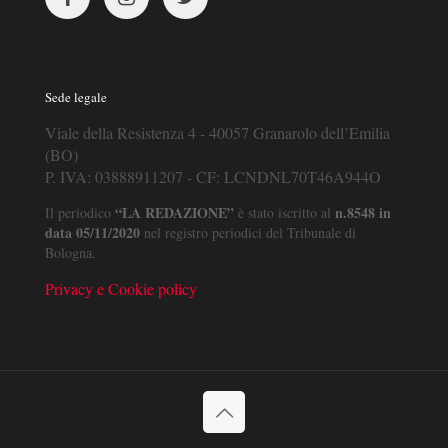
Sede legale
Viale della Resistenza 4 - 40057 Granarolo dell’Emilia
(BO)
P. IVA: 03888911207 - CF: LCNDNL70T46A944O
“LA REDAZIONE”
n.8548 in
Il periodico
è stato iscritto al
data 05/11/2020
nel registro periodici del Tribunale di
Bologna.
Privacy e Cookie policy