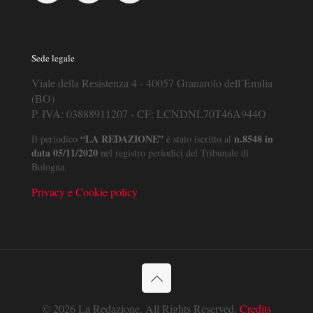
Sede legale
Viale della Resistenza 4 - 40057 Granarolo dell’Emilia
(BO)
P. IVA: 03888911207 - CF: LCNDNL70T46A944O
“LA REDAZIONE”
n.8548 in
Il periodico
è stato iscritto al
data 05/11/2020
nel registro periodici del Tribunale di
Bologna.
Privacy e Cookie policy
© 2026 La Redazione. All Rights Reserved.
Credits