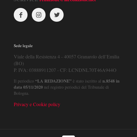
Sede legale
Viale della Resistenza 4 - 40057 Granarolo dell’Emilia
(BO)
P. IVA: 03888911207 - CF: LCNDNL70T46A944O
“LA REDAZIONE”
n.8548 in
Il periodico
è stato iscritto al
data 05/11/2020
nel registro periodici del Tribunale di
Bologna.
Privacy e Cookie policy