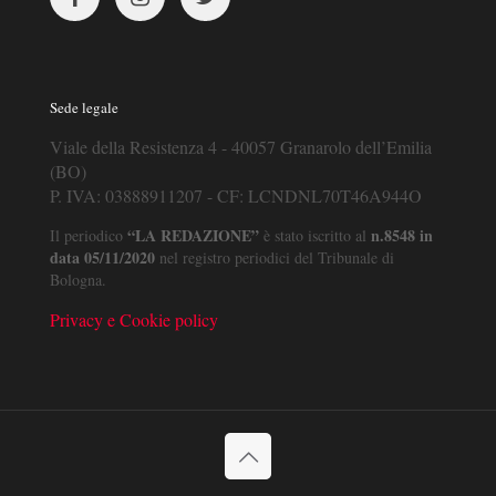
Sede legale
Viale della Resistenza 4 - 40057 Granarolo dell’Emilia
(BO)
P. IVA: 03888911207 - CF: LCNDNL70T46A944O
“LA REDAZIONE”
n.8548 in
Il periodico
è stato iscritto al
data 05/11/2020
nel registro periodici del Tribunale di
Bologna.
Privacy e Cookie policy