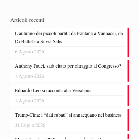
Articoli recenti
L’autunno dei piccoli partiti: da Fontana a Vannacci, da
Di Battista a Silvia Salis
6 Agosto 2026
Anthony Fauci, sarà citato per oltraggio al Congresso?
1 Agosto 2026
Edoardo Leo si racconta alla Versiliana
1 Agosto 2026
Trump-Cina: i “dati rubati” si annacquano nel business
31 Luglio 2026