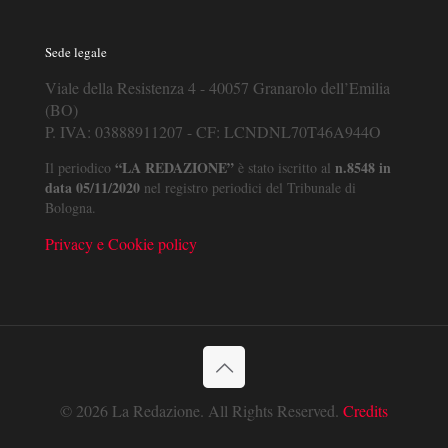
Sede legale
Viale della Resistenza 4 - 40057 Granarolo dell’Emilia
(BO)
P. IVA: 03888911207 - CF: LCNDNL70T46A944O
“LA REDAZIONE”
n.8548 in
Il periodico
è stato iscritto al
data 05/11/2020
nel registro periodici del Tribunale di
Bologna.
Privacy e Cookie policy
© 2026 La Redazione. All Rights Reserved.
Credits