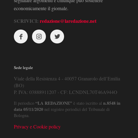
segnalare argomenti e chiunque può sostenere
economicamente il giornale.
SCRIVICI:
redazione@laredazione.net
Sede legale
Viale della Resistenza 4 - 40057 Granarolo dell’Emilia
(BO)
P. IVA: 03888911207 - CF: LCNDNL70T46A944O
“LA REDAZIONE”
n.8548 in
Il periodico
è stato iscritto al
data 05/11/2020
nel registro periodici del Tribunale di
Bologna.
Privacy e Cookie policy