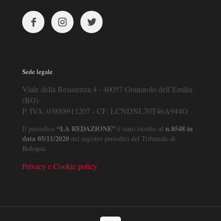
Sede legale
Viale della Resistenza 4 - 40057 Granarolo dell’Emilia
(BO)
P. IVA: 03888911207 - CF: LCNDNL70T46A944O
“LA REDAZIONE”
n.8548 in
Il periodico
è stato iscritto al
data 05/11/2020
nel registro periodici del Tribunale di
Bologna.
Privacy e Cookie policy