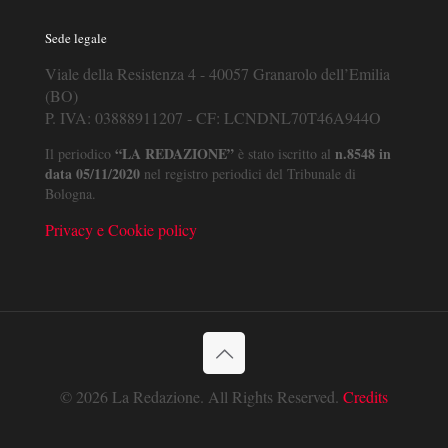
Sede legale
Viale della Resistenza 4 - 40057 Granarolo dell’Emilia
(BO)
P. IVA: 03888911207 - CF: LCNDNL70T46A944O
“LA REDAZIONE”
n.8548 in
Il periodico
è stato iscritto al
data 05/11/2020
nel registro periodici del Tribunale di
Bologna.
Privacy e Cookie policy
© 2026 La Redazione. All Rights Reserved.
Credits