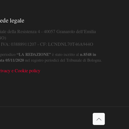
ede legale
iale della Resistenza 4 - 40057 Granarolo dell’Emilia
BO)
. IVA: 03888911207 - CF: LCNDNL70T46A944O
“LA REDAZIONE”
n.8548 in
 periodico
è stato iscritto al
ata 05/11/2020
nel registro periodici del Tribunale di Bologna.
rivacy e Cookie policy