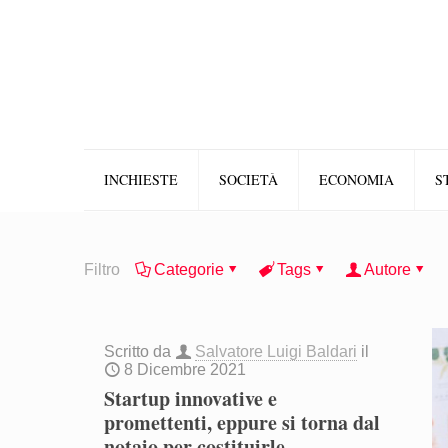
INCHIESTE
SOCIETÀ
ECONOMIA
S
Filtro
Categorie
Tags
Autore
Scritto da
Salvatore Luigi Baldari
il
8 Dicembre 2021
Startup innovative e
promettenti, eppure si torna dal
notaio per costituirle