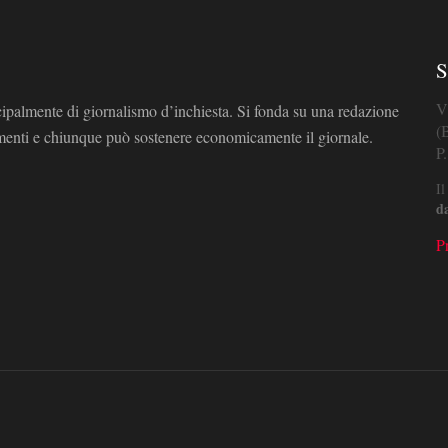
S
V
cipalmente di giornalismo d’inchiesta. Si fonda su una redazione
(
omenti e chiunque può sostenere economicamente il giornale.
P
Il
d
P